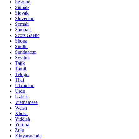
Sesotho
Sinhala
Slovak
Slovenian
Somali
Samoan
Scots Gaelic
Shona
Sindhi
Sundanese
Swahili
Tajik
Tamil
Telugu
Thai
Ukrainian
Urdu
Uzbek
Vietnamese
Welsh
Xhosa
Yiddish
Yoruba
Zulu
Kinyarwanda