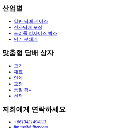
산업별
일반 담배 케이스
전자담배 포장
프리롤 킹사이즈 박스
연기 분쇄기
맞춤형 담배 상자
크기
재료
인쇄
교정
품질 검사
선적
저희에게 연락하세요
+8613431494113
jimmy@fuliter.com