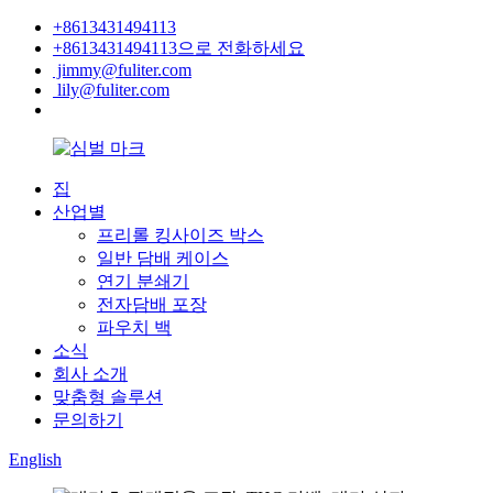
+8613431494113
+8613431494113으로 전화하세요
jimmy@fuliter.com
lily@fuliter.com
집
산업별
프리롤 킹사이즈 박스
일반 담배 케이스
연기 분쇄기
전자담배 포장
파우치 백
소식
회사 소개
맞춤형 솔루션
문의하기
English