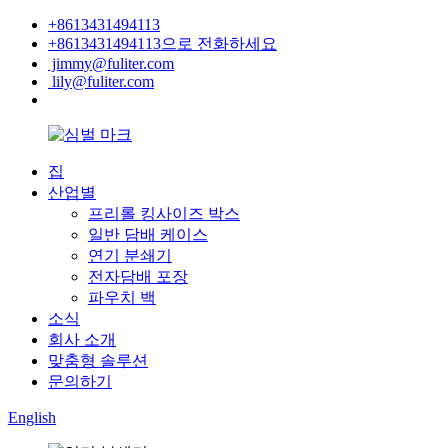
+8613431494113
+8613431494113으로 전화하세요
jimmy@fuliter.com
lily@fuliter.com
집
산업별
프리롤 킹사이즈 박스
일반 담배 케이스
연기 분쇄기
전자담배 포장
파우치 백
소식
회사 소개
맞춤형 솔루션
문의하기
English