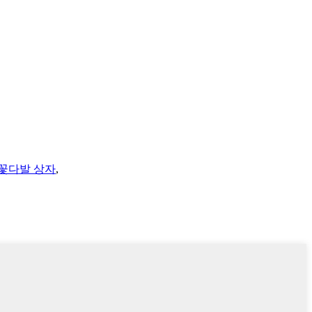
꽃다발 상자
,