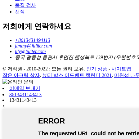
품질 검사
선적
저희에게 연락하세요
+8613431494113
jimmy@fuliter.com
lily@fuliter.com
중국 광둥성 둥관시 후먼진 롄성북로 139번지 (우편번호 52
© 저작권 - 2010-2022 : 모든 권리 보유.
인기 상품
-
사이트맵
작은 아크릴 상자
,
뷰티 박스 어드벤트 캘린더 2021
,
미완성 나무
이메일 보내기
8613431143413
13431143413
x