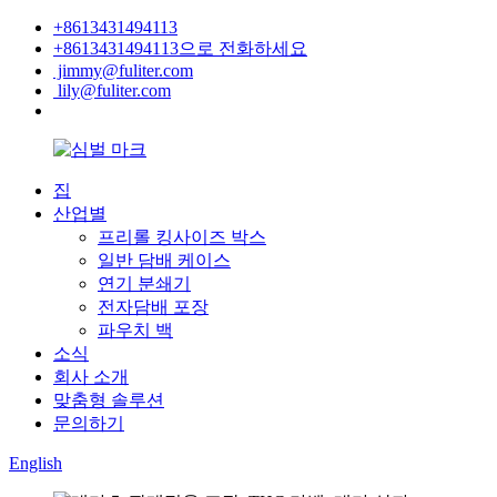
+8613431494113
+8613431494113으로 전화하세요
jimmy@fuliter.com
lily@fuliter.com
집
산업별
프리롤 킹사이즈 박스
일반 담배 케이스
연기 분쇄기
전자담배 포장
파우치 백
소식
회사 소개
맞춤형 솔루션
문의하기
English