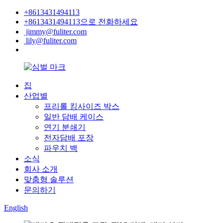
+8613431494113
+8613431494113으로 전화하세요
jimmy@fuliter.com
lily@fuliter.com
집
산업별
프리롤 킹사이즈 박스
일반 담배 케이스
연기 분쇄기
전자담배 포장
파우치 백
소식
회사 소개
맞춤형 솔루션
문의하기
English