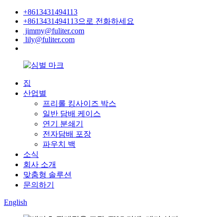
+8613431494113
+8613431494113으로 전화하세요
jimmy@fuliter.com
lily@fuliter.com
집
산업별
프리롤 킹사이즈 박스
일반 담배 케이스
연기 분쇄기
전자담배 포장
파우치 백
소식
회사 소개
맞춤형 솔루션
문의하기
English