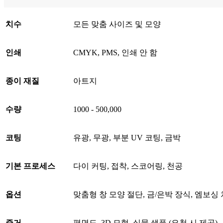
치수
모든 맞춤 사이즈 및 모양
인쇄
CMYK, PMS, 인쇄 안 함
종이 재질
아트지
수량
1000 - 500,000
코팅
유광, 무광, 부분 UV 코팅, 금박
기본 프로세스
다이 커팅, 접착, 스코어링, 천공
옵션
맞춤형 창 모양 절단, 금/은박 장식, 엠보싱 처
증거
평면도, 3D 모형, 실물 샘플 (요청 시 제공)