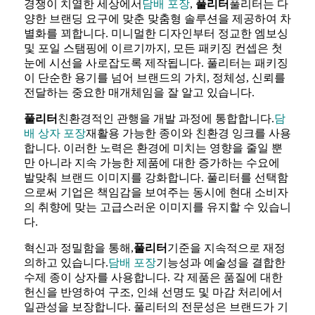
경쟁이 치열한 세상에서
담배 포장
,
풀리터
풀리터는 다
양한 브랜딩 요구에 맞춘 맞춤형 솔루션을 제공하여 차
별화를 꾀합니다. 미니멀한 디자인부터 정교한 엠보싱
및 포일 스탬핑에 이르기까지, 모든 패키징 컨셉은 첫
눈에 시선을 사로잡도록 제작됩니다. 풀리터는 패키징
이 단순한 용기를 넘어 브랜드의 가치, 정체성, 신뢰를
전달하는 중요한 매개체임을 잘 알고 있습니다.
풀리터
친환경적인 관행을 개발 과정에 통합합니다.
담
배 상자 포장
재활용 가능한 종이와 친환경 잉크를 사용
합니다. 이러한 노력은 환경에 미치는 영향을 줄일 뿐
만 아니라 지속 가능한 제품에 대한 증가하는 수요에
발맞춰 브랜드 이미지를 강화합니다. 풀리터를 선택함
으로써 기업은 책임감을 보여주는 동시에 현대 소비자
의 취향에 맞는 고급스러운 이미지를 유지할 수 있습니
다.
혁신과 정밀함을 통해,
풀리터
기준을 지속적으로 재정
의하고 있습니다.
담배 포장
기능성과 예술성을 결합한
수제 종이 상자를 사용합니다. 각 제품은 품질에 대한
헌신을 반영하여 구조, 인쇄 선명도 및 마감 처리에서
일관성을 보장합니다. 풀리터의 전문성은 브랜드가 기