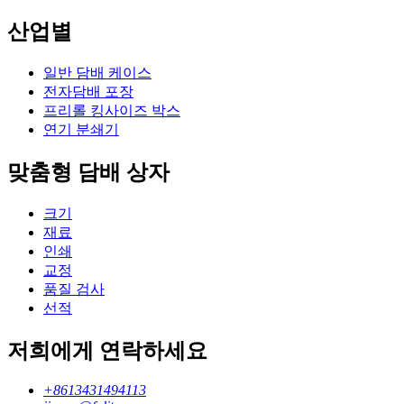
산업별
일반 담배 케이스
전자담배 포장
프리롤 킹사이즈 박스
연기 분쇄기
맞춤형 담배 상자
크기
재료
인쇄
교정
품질 검사
선적
저희에게 연락하세요
+8613431494113