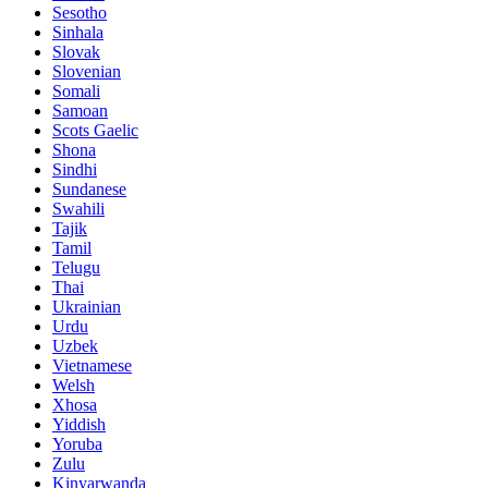
Sesotho
Sinhala
Slovak
Slovenian
Somali
Samoan
Scots Gaelic
Shona
Sindhi
Sundanese
Swahili
Tajik
Tamil
Telugu
Thai
Ukrainian
Urdu
Uzbek
Vietnamese
Welsh
Xhosa
Yiddish
Yoruba
Zulu
Kinyarwanda