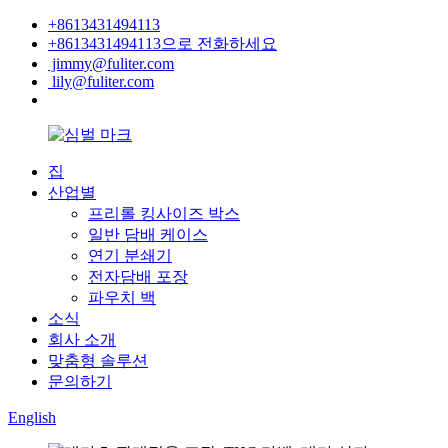
+8613431494113
+8613431494113으로 전화하세요
jimmy@fuliter.com
lily@fuliter.com
집
산업별
프리롤 킹사이즈 박스
일반 담배 케이스
연기 분쇄기
전자담배 포장
파우치 백
소식
회사 소개
맞춤형 솔루션
문의하기
English