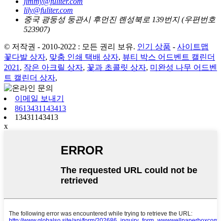
jimmy@fuliter.com
lily@fuliter.com
중국 광둥성 둥관시 후먼진 롄성북로 139번지 (우편번호
523907)
© 저작권 - 2010-2022 : 모든 권리 보유.
인기 상품
-
사이트맵
꽃다발 상자
,
맞춤 인쇄 택배 상자
,
뷰티 박스 어드벤트 캘린더
2021
,
작은 아크릴 상자
,
꽃과 초콜릿 상자
,
미완성 나무 어드벤
트 캘린더 상자
,
이메일 보내기
8613431143413
13431143413
x