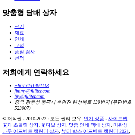
맞춤형 담배 상자
크기
재료
인쇄
교정
품질 검사
선적
저희에게 연락하세요
+8613431494113
jimmy@fuliter.com
lily@fuliter.com
중국 광둥성 둥관시 후먼진 롄성북로 139번지 (우편번호
523907)
© 저작권 - 2010-2022 : 모든 권리 보유.
인기 상품
-
사이트맵
꽃과 초콜릿 상자
,
꽃다발 상자
,
맞춤 인쇄 택배 상자
,
미완성
나무 어드벤트 캘린더 상자
,
뷰티 박스 어드벤트 캘린더 2021
,