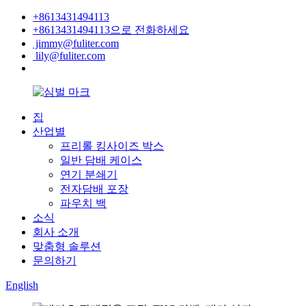
+8613431494113
+8613431494113으로 전화하세요
jimmy@fuliter.com
lily@fuliter.com
집
산업별
프리롤 킹사이즈 박스
일반 담배 케이스
연기 분쇄기
전자담배 포장
파우치 백
소식
회사 소개
맞춤형 솔루션
문의하기
English